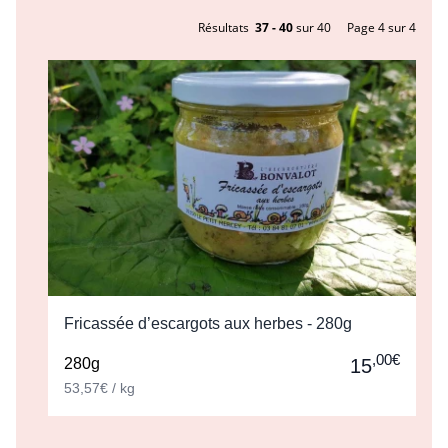
Résultats
37 - 40
sur 40
Page 4 sur 4
Fricassée d’escargots aux herbes - 280g
,00€
280g
15
53,57€ / kg