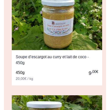
Soupe d’escargot au curry et lait de coco -
450g
,00€
450g
9
20,00€ / kg