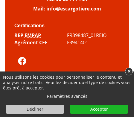
Mail:
info@escargotiere.com
Certifications
REP
EMPAP
FR398487_01REIO
Agrément CEE
F3941401
×
© Tous droits réservés - 2000 - 2026
Nous utilisons les cookies pour personnaliser le contenu et
analyser notre trafic. Veuillez décider quel type de cookies vous
Plan du
Mentions
Politique
Gestion des
êtes prêt à accepter.
site
légales
cookies
cookies
Paramètres avancés
amour
Fait avec
par
Élise Poncet
et l’agence
hounddd.fr
Décliner
Accepter