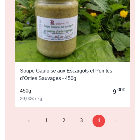
Soupe Gauloise aux Escargots et Pointes
d’Orties Sauvages - 450g
,00€
450g
9
20,00€ / kg
‹
1
2
3
4
›