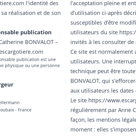
tiere.com
l'identité des
l’acceptation pleine et en
 sa réalisation et de son
d’utilisation ci-après décr
susceptibles d’être modi
nsable publication
utilisateurs du site
https:
Catherine BONVALOT –
invités à les consulter de
escargotiere.com
Ce site est normalement 
onsable publication est une
utilisateurs. Une interru
ne physique ou une personne
technique peut être toute
BONVALOT, qui s’efforce
rgeur
aux utilisateurs les dates 
.
Le site
https://www.escar
ellermann
régulièrement par Anne
oubaix - France
façon, les mentions légal
moment : elles s’imposent