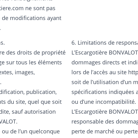
tiere.com
ne sont pas
e de modifications ayant
.
s.
6. Limitations de responsa
e des droits de propriété
L’Escargotière BONVALOT 
age sur tous les éléments
dommages directs et indire
extes, images,
lors de l’accès au site ht
.
soit de l’utilisation d’un
fication, publication,
spécifications indiquées a
s du site, quel que soit
ou d’une incompatibilité.
dite, sauf autorisation
L’Escargotière BONVALOT
NVALOT.
responsable des dommages
e ou de l’un quelconque
perte de marché ou perte 