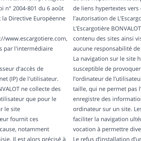
 loi n° 2004-801 du 6 août
de liens hypertextes vers 
et la Directive Européenne
l’autorisation de L’Esca
L’Escargotière BONVALOT n’
s://www.escargotiere.com
,
contenu des sites ainsi v
s par l'intermédiaire
aucune responsabilité de c
La navigation sur le site
h
nisseur d'accès de
susceptible de provoquer l
et (IP) de l'utilisateur.
l’ordinateur de l’utilisate
ONVALOT ne collecte des
taille, qui ne permet pas l
tilisateur que pour le
enregistre des information
 le site
ordinateur sur un site. L
ateur fournit ces
faciliter la navigation ult
e cause, notamment
vocation à permettre div
sie. Il est alors précisé à
Le refus d’installation d’u