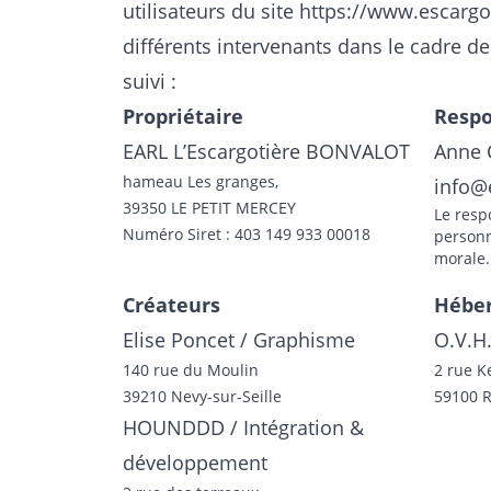
utilisateurs du site
https://www.escargo
différents intervenants dans le cadre de
suivi :
Propriétaire
Respo
EARL L’Escargotière BONVALOT
Anne 
hameau Les granges,
info@
39350 LE PETIT MERCEY
Le resp
Numéro Siret : 403 149 933 00018
person
morale.
Créateurs
Hébe
Elise Poncet
/ Graphisme
O.V.H
140 rue du Moulin
2 rue K
39210 Nevy-sur-Seille
59100 R
HOUNDDD
/ Intégration &
développement