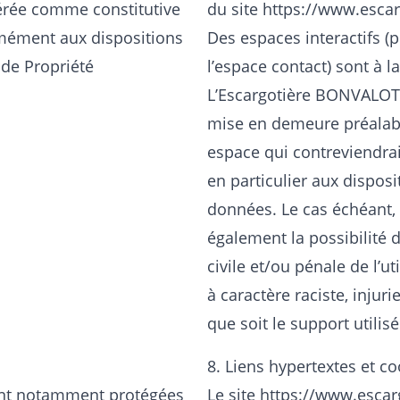
dérée comme constitutive
du site
https://www.esca
rmément aux dispositions
Des espaces interactifs (
 de Propriété
l’espace contact) sont à la
L’Escargotière BONVALOT 
mise en demeure préalabl
espace qui contreviendrait
en particulier aux disposi
données. Le cas échéant,
également la possibilité 
civile et/ou pénale de l’
à caractère raciste, injur
que soit le support utilis
8. Liens hypertextes et co
ont notamment protégées
Le site
https://www.escar