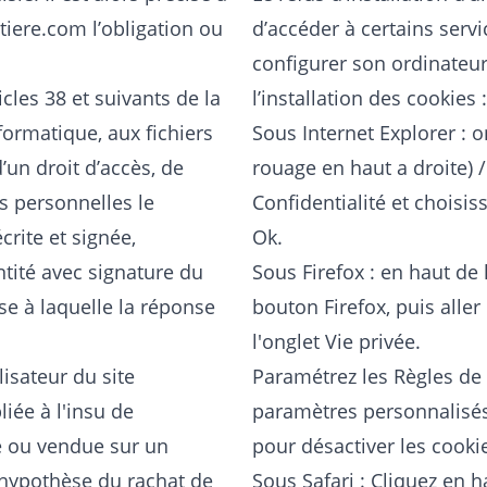
tiere.com
l’obligation ou
d’accéder à certains servic
configurer son ordinateur
les 38 et suivants de la
l’installation des cookies :
nformatique, aux fichiers
Sous Internet Explorer : 
d’un droit d’accès, de
rouage en haut a droite) /
s personnelles le
Confidentialité et choisis
rite et signée,
Ok.
tité avec signature du
Sous Firefox : en haut de 
sse à laquelle la réponse
bouton Firefox, puis aller
l'onglet Vie privée.
isateur du site
Paramétrez les Règles de c
liée à l'insu de
paramètres personnalisés 
ée ou vendue sur un
pour désactiver les cooki
'hypothèse du rachat de
Sous Safari : Cliquez en h