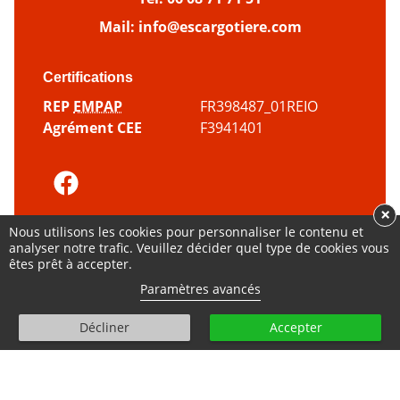
Mail:
info@escargotiere.com
Certifications
REP
EMPAP
FR398487_01REIO
Agrément CEE
F3941401
×
© Tous droits réservés - 2000 - 2026
Nous utilisons les cookies pour personnaliser le contenu et
analyser notre trafic. Veuillez décider quel type de cookies vous
Plan du
Mentions
Politique
Gestion des
êtes prêt à accepter.
site
légales
cookies
cookies
Paramètres avancés
amour
Fait avec
par
Élise Poncet
et l’agence
hounddd.fr
Décliner
Accepter